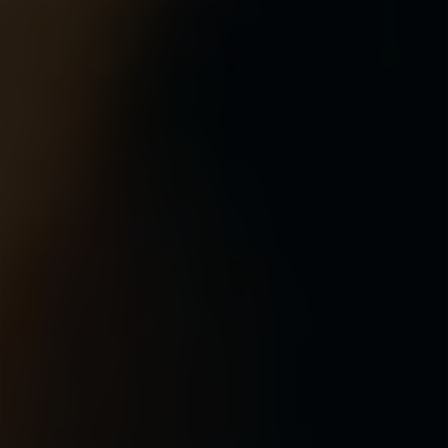
Passion et tradition du terroir
L'excellence viticole pour
éveiller vos sens
Exploitation familiale dédiée à la
culture de la vigne et à la production
de crus d'exception à Cravant-les-
Côteaux
Devis