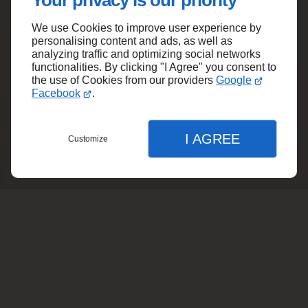
Your privacy is our priority
Découvrez les nombreux avantages de
We use Cookies to improve user experience by
choisir notre exploitation pour vos achats de
personalising content and ads, as well as
crus :
analyzing traffic and optimizing social networks
functionalities. By clicking "I Agree" you consent to
the use of Cookies from our providers
Google
Facebook
.
I AGREE
Large gamme de vins
Customize
Nous vous proposons un choix varié
Menu
Contact
Devis
pour satisfaire toutes les envies.
Fermer
Fermer
Fermer
Qualité des produits